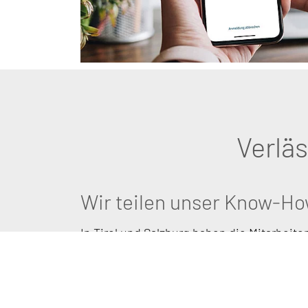
Verlä
Wir teilen unser Know-H
In Tirol und Salzburg haben die Mitarbeite
Kufgem bereits erheblich zu einer modern
Gemeinden beigetragen. Etablierte, kom
dabei für eine hohe Rechtssicherheit und 