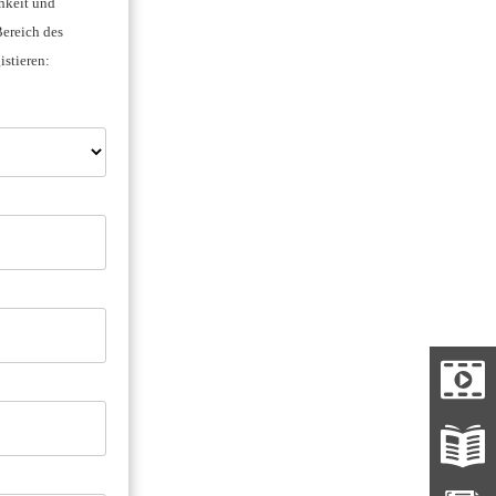
chkeit und
ereich des
stieren: