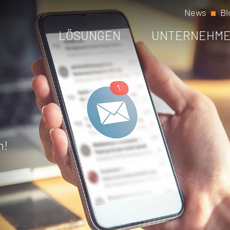
News
Bl
LÖSUNGEN
UNTERNEHM
n!