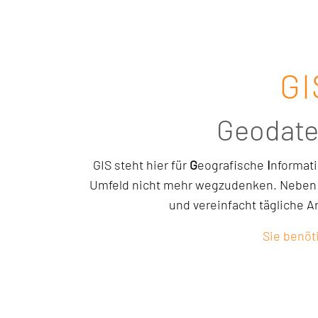
GI
Geodate
GIS steht hier für
G
eografische
I
nformat
Umfeld nicht mehr wegzudenken. Neben d
und vereinfacht tägliche 
Sie benöt