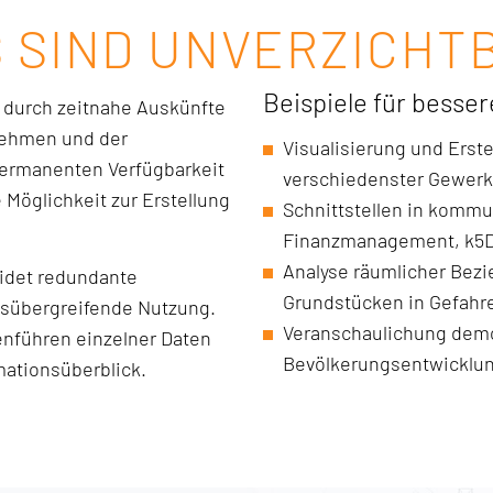
S SIND UNVERZICHT
Beispiele für besse
 durch zeitnahe Auskünfte
nehmen und der
Visualisierung und Erst
permanenten Verfügbarkeit
verschiedenster Gewerke
Möglichkeit zur Erstellung
Schnittstellen in komm
Finanzmanagement, k5D
Analyse räumlicher Bezi
eidet redundante
Grundstücken in Gefahr
hsübergreifende Nutzung.
Veranschaulichung demog
enführen einzelner Daten
Bevölkerungsentwicklun
mationsüberblick.