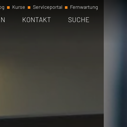
og
Kurse
Serviceportal
Fernwartung
EN
KONTAKT
SUCHE