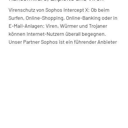
Virenschutz von Sophos Intercept X: Ob beim
Surfen, Online-Shopping, Online-Banking oder in
E-Mail-Anlagen: Viren, Würmer und Trojaner
können Internet-Nutzern überall begegnen.
Unser Partner Sophos ist ein führender Anbieter
von Internet-Sicherheitslösungen und schützt
Sie effektiv vor Erpressertrojanern und
Cyberkriminellen. E-Mails werden schon vor dem
Eingang am Server auf Schadsoftware und SPAM
geprüft. Die Lösung nutzt neueste Technologien
wie Machine Learning und Künstliche Intelligenz
zur Erkennung von Schadsoftware.