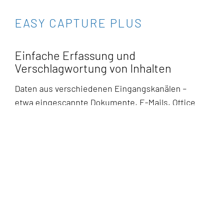
EASY CAPTURE PLUS
Einfache Erfassung und
Verschlagwortung von Inhalten
Daten aus verschiedenen Eingangskanälen –
etwa eingescannte Dokumente, E-Mails, Office
Dokumente, Pläne oder Druckinformationen –
werden mit EASY Capture Plus korrekt und
schnell erfasst. Behalten Sie den Überblick mit
nur einem Tool für alle nötigen
Verarbeitungsschritte! Durch offene
Schnittstellen lässt sich EASY Capture Plus leicht
mit Datenbanken und ERP-Systemen verbinden.