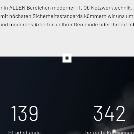
r in ALLEN Bereichen moderner IT. Ob Netzwerktechnik, 
mit höchsten Sicherheitsstandards kümmern wir uns um I
s und modernes Arbeiten in Ihrer Gemeinde oder Ihrem U
182
450
Mitarbeitende
betreute Kommunen