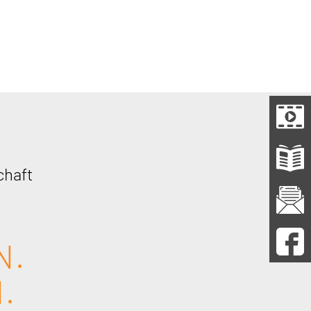
chaft
.
N.
.