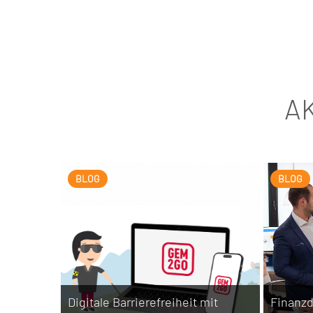
A
BLOG
BLOG
Digitale Barrierefreiheit mit
Finanzd