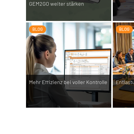
GEM2GO weiter stärken
BLOG
BLOG
Mehr Effizienz bei voller Kontrolle
Entlast