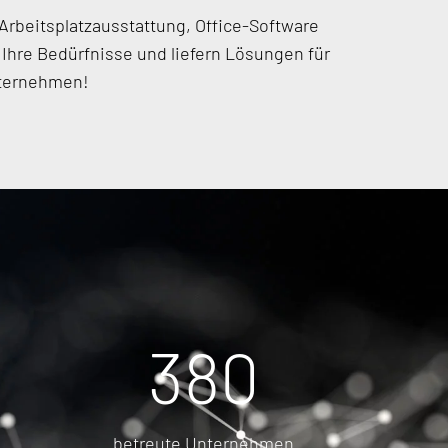
Arbeitsplatzausstattung, Office-Software
hre Bedürfnisse und liefern Lösungen für
nternehmen!
500
betreute Unternehmen