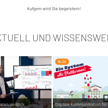
Kufgem wird Sie begeistern!
KTUELL UND WISSENSWE
BLOG
aten im Blick
Digitale Kommunikation für