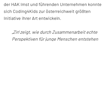
der HAK Imst und führenden Unternehmen konnte
sich Coding4Kids zur österreichweit größten
Initiative ihrer Art entwickeln.
„Zirl zeigt, wie durch Zusammenarbeit echte
Perspektiven für junge Menschen entstehen
– und wie der Standort langfristig gestärkt
wird.“
Initiator Mario Eckmaier
Rundherum Begeisterung