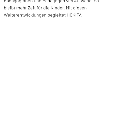
Pädagoginnen und Pädagogen viel Aufwand. So
bleibt mehr Zeit für die Kinder. Mit diesen
Weiterentwicklungen begleitet HOKITA
Kinderbetreuungseinrichtungen bei der Organisation
ihres Alltags und schafft digitale Unterstützung für
administrative Abläufe.
Interessiert? Dann melden Sie sich gerne beim
HOKITA-Team, um eine Präsentation zu vereinbaren.
Das könnte Sie auch interessieren