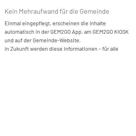
Kein Mehraufwand für die Gemeinde
Einmal eingepflegt, erscheinen die Inhalte
automatisch in der GEM2GO App, am GEM2GO KIOSK
und auf der Gemeinde-Website.
In Zukunft werden diese Informationen – für alle
Gemeinden, die das GEM2GO Newsportal nutzen –
auch dort zentral ausgespielt.
Das Ergebnis:
höhere Sichtbarkeit für lokale Akteurinnen und
Akteure
weniger organisatorischer Aufwand für die
Verwaltung