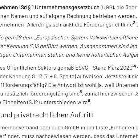
nehmen iSd § 1 Unternehmensgesetzbuch
(UGB), die über 
enen Namen und auf eigene Rechnung betrieben werden. Di
3
ernehmen! Allerdings schränkt die Förderungsrichtlinie
e
ie gemäß dem „Europäischen System Volkswirtschaftliche
 mit der Kennung S.13 geführt werden. Ausgenommen sind 
tigen Unternehmen stehen und keine hoheitlichen Aufgab
4
es Öffentlichen Sektors gemäß ESVG - Stand März 2020“
 der Kennung S. 13 (7. + 8. Spalte) aufweisen. Jetzt stellt 
11 förderungsfähig? Die Antwort ist wohl ja, weil Unterne
5
rundsätzlich förderungsfähig sind
, zumal hier zwischen „S
6
e Einheiten (S.12) unterschieden wird
.
nd privatrechtlichen Auftritt
 Gemeindeverband oder auch GmbH in der Liste „Einheiten
derfindet, muss nachgewiesen werden, dass das Unterne